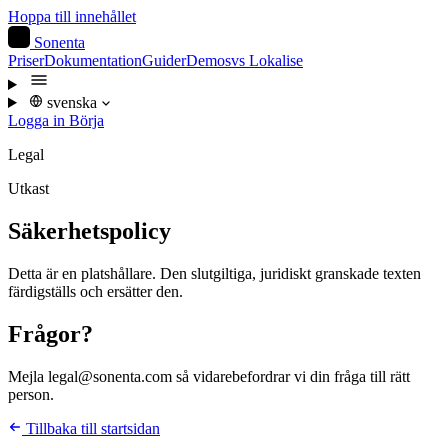
Hoppa till innehållet
S
Sonenta
Priser
Dokumentation
Guider
Demos
vs Lokalise
svenska
Logga in
Börja
Legal
Utkast
Säkerhetspolicy
Detta är en platshållare. Den slutgiltiga, juridiskt granskade texten
färdigställs och ersätter den.
Frågor?
Mejla legal@sonenta.com så vidarebefordrar vi din fråga till rätt
person.
Tillbaka till startsidan