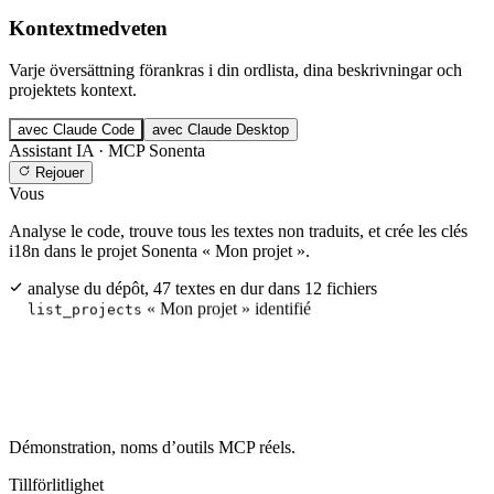
Kontextmedveten
Varje översättning förankras i din ordlista, dina beskrivningar och
projektets kontext.
avec Claude Code
avec Claude Desktop
Assistant IA · MCP Sonenta
Rejouer
Vous
Analyse le code, trouve tous les textes non traduits, et crée les clés
i18n dans le projet Sonenta « Mon projet ».
analyse du dépôt, 47 textes en dur dans 12 fichiers
« Mon projet » identifié
list_projects
47 clés créées · namespace common
create_keys_bulk
Démonstration, noms d’outils MCP réels.
Tillförlitlighet