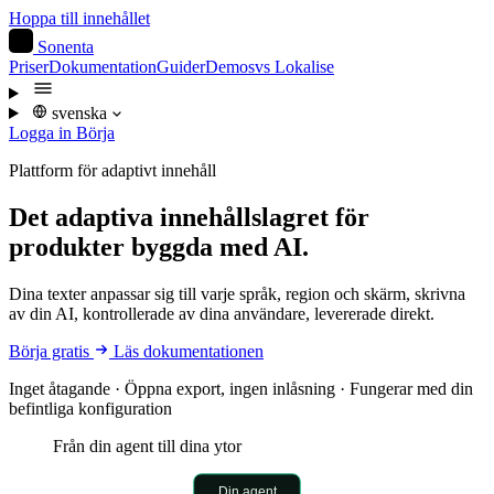
Hoppa till innehållet
S
Sonenta
Priser
Dokumentation
Guider
Demos
vs Lokalise
svenska
Logga in
Börja
Plattform för adaptivt innehåll
Det adaptiva innehållslagret
för
produkter byggda med AI.
Dina texter anpassar sig till varje språk, region och skärm, skrivna
av din AI, kontrollerade av dina användare, levererade direkt.
Börja gratis
Läs dokumentationen
Inget åtagande · Öppna export, ingen inlåsning · Fungerar med din
befintliga konfiguration
Från din agent till dina ytor
Din agent