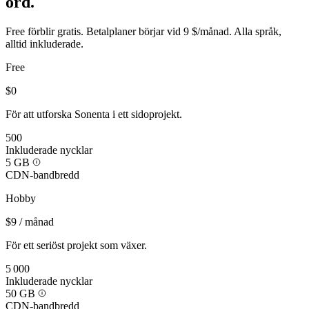
ord.
Free förblir gratis. Betalplaner börjar vid 9 $/månad. Alla språk,
alltid inkluderade.
Free
$0
För att utforska Sonenta i ett sidoprojekt.
500
Inkluderade nycklar
5 GB
CDN-bandbredd
Hobby
$9
/ månad
För ett seriöst projekt som växer.
5 000
Inkluderade nycklar
50 GB
CDN-bandbredd