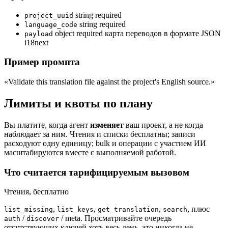
string
required
project_uuid
string
required
language_code
object
required
карта переводов в формате JSON
payload
i18next
Пример промпта
«Validate this translation file against the project's English source.»
Лимиты и квоты по плану
Вы платите, когда агент
изменяет
ваш проект, а не когда
наблюдает за ним. Чтения и списки бесплатны; записи
расходуют одну единицу; bulk и операции с участием ИИ
масштабируются вместе с выполняемой работой.
Что считается тарифицируемым вызовом
Чтения,
бесплатно
,
,
,
, плюс
list_missing
list_keys
get_translation
search
/
/ meta. Просматривайте очередь
auth
discover
отсутствующих ключей хоть весь день, это никогда не