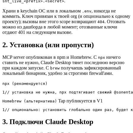
.
snt_live_<prefix>.<secret>
Храни в keychain ОС или в локальном
, никогда не
.env
коммить. Ключ привязан к твоей org (и опционально к одному
проекту); вызовы вне этого scope возвращают
. Отозвать
404
можно из дашборда в любой момент; отозванные ключи
отдают 401 на следующем вызове.
2. Установка (или пропусти)
MCP server опубликован в npm и Homebrew. С
ничего
npx
ставить не нужно, Claude Desktop тянет последнюю версию
при каждом запуске. С
получаешь зафиксированный
brew
локальный бинарник, удобно за строгими firewall'ами.
npx (рекомендуется)
1
// установка не нужна, npx подтягивает свежий @sonenta
Tap публикуется в V1
Homebrew (альтернатива)
1
// опционально: установить глобально один раз, будет к
3. Подключи Claude Desktop