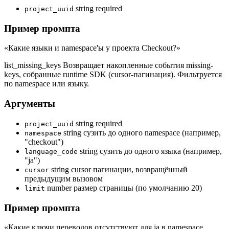
string
required
project_uuid
Пример промпта
«Какие языки и namespace'ы у проекта Checkout?»
list_missing_keys
Возвращает накопленные события missing-
keys, собранные runtime SDK (cursor-пагинация). Фильтруется
по namespace или языку.
Аргументы
string
required
project_uuid
string
сузить до одного namespace (например,
namespace
"checkout")
string
сузить до одного языка (например,
language_code
"ja")
string
cursor пагинации, возвращённый
cursor
предыдущим вызовом
number
размер страницы (по умолчанию 20)
limit
Пример промпта
«Какие ключи переводов отсутствуют для ja в namespace