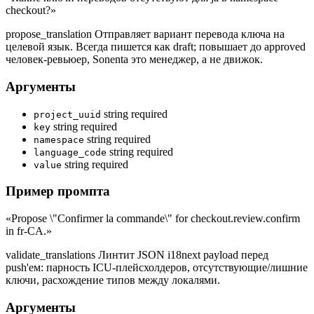
checkout?»
propose_translation
Отправляет вариант перевода ключа на
целевой язык. Всегда пишется как draft; повышает до approved
человек-ревьюер, Sonenta это менеджер, а не движок.
Аргументы
string
required
project_uuid
string
required
key
string
required
namespace
string
required
language_code
string
required
value
Пример промпта
«Propose \"Confirmer la commande\" for checkout.review.confirm
in fr-CA.»
validate_translations
Линтит JSON i18next payload перед
push'ем: парность ICU-плейсхолдеров, отсутствующие/лишние
ключи, расхождение типов между локалями.
Аргументы