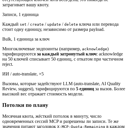
затрагивает вашу квоту.
Записи, 1 единица
Каждый
/
/
/
ключа или перевода
set
create
update
delete
стоит одну единицу, независимо от размера payload.
Bulk, 1 единица за ключ
Многоключевые эндпоинты (например,
)
acknowledge
тарифицируются
за каждый затронутый ключ
: acknowledge
на 50 ключей списывает 50 единиц, с откатом при частичном
reject.
ИИ / auto-translate, ×5
Вызовы, которые задействуют LLM (auto-translate, AI Quality
Review, suggest), тарифицируются по
5 единиц
за вызов. Более
высокий вес отражает стоимость модели.
Потолки по плану
Месячная квота, жёсткий потолок в минуту, число
одновременных сессий MCP и разрешены ли записи. Те же
значения питают заголовок
в каждом
X-MCP-Quota-Remaining