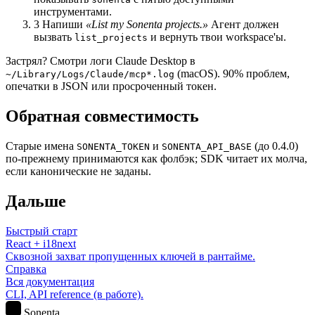
инструментами.
3
Напиши
«List my Sonenta projects.»
Агент должен
вызвать
и вернуть твои workspace'ы.
list_projects
Застрял? Смотри логи Claude Desktop в
(macOS). 90% проблем,
~/Library/Logs/Claude/mcp*.log
опечатки в JSON или просроченный токен.
Обратная совместимость
Старые имена
и
(до 0.4.0)
SONENTA_TOKEN
SONENTA_API_BASE
по-прежнему принимаются как фолбэк; SDK читает их молча,
если канонические не заданы.
Дальше
Быстрый старт
React + i18next
Сквозной захват пропущенных ключей в рантайме.
Справка
Вся документация
CLI, API reference (в работе).
S
Sonenta