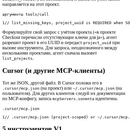
направляется на этот проект.
аргументы tools/call
1
// list_missing_keys, project_uuid is REQUIRED when SO
Формулируйте свой запрос с учётом проекта («в проекте
Checkout перечисли отсутствующие ключи для ja»), агент
разрешит проект в его UUID и передаст
при
project_uuid
вызове инструмента. Для запроса, неоднозначного между
несколькими проектами, агент сначала вызовет
.
list_projects
Cursor (и другие MCP-клиенты)
Тот же JSON, другой файл. В Cursor положи его в
(на проект) или
(на
.cursor/mcp.json
~/.cursor/mcp.json
пользователя). Для других клиентов следуй их документации
по MCP-конфигу, запись
идентична.
mcpServers.sonenta
.cursor/mcp.json
1
// .cursor/mcp.json (project-scoped) or ~/.cursor/mcp.
5 инструментов V1