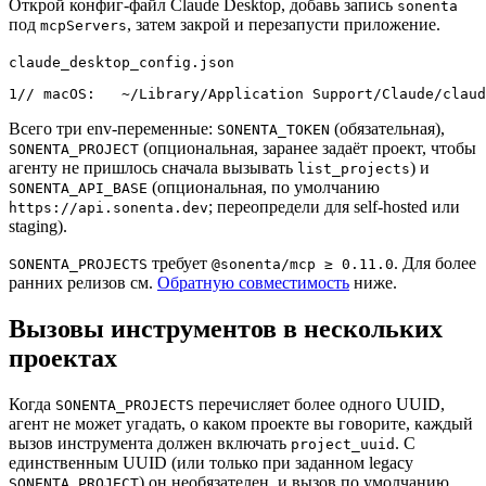
Открой конфиг-файл Claude Desktop, добавь запись
sonenta
под
, затем закрой и перезапусти приложение.
mcpServers
claude_desktop_config.json
1
// macOS:   ~/Library/Application Support/Claude/claud
Всего три env-переменные:
(обязательная),
SONENTA_TOKEN
(опциональная, заранее задаёт проект, чтобы
SONENTA_PROJECT
агенту не пришлось сначала вызывать
) и
list_projects
(опциональная, по умолчанию
SONENTA_API_BASE
; переопредели для self-hosted или
https://api.sonenta.dev
staging).
требует
. Для более
SONENTA_PROJECTS
@sonenta/mcp ≥ 0.11.0
ранних релизов см.
Обратную совместимость
ниже.
Вызовы инструментов в нескольких
проектах
Когда
перечисляет более одного UUID,
SONENTA_PROJECTS
агент не может угадать, о каком проекте вы говорите, каждый
вызов инструмента должен включать
. С
project_uuid
единственным UUID (или только при заданном legacy
) он необязателен, и вызов по умолчанию
SONENTA_PROJECT