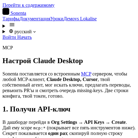
Перейти к содержимому
S
Sonenta
Тарифы
Документация
Уроки
Демо
vs Lokalise
русский
Войти
Начать
MCP
Настрой Claude Desktop
Sonenta поставляется со встроенным
MCP
сервером, чтобы
любой MCP-клиент,
Claude Desktop, Cursor
, твой
собственный агент, мог искать ключи, предлагать переводы,
ревьюить PR'ы и смотреть очередь missing-keys. Две строки
конфига, твой токен, готово.
1. Получи API-ключ
В дашборде перейди в
Org Settings → API Keys → Create
.
Дай ему scope
(покрывает все пять инструментов ниже).
mcp:*
Секрет показывается
один раз
; скопируй полную строку