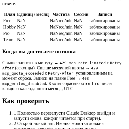
ответе.
План
Единиц / месяц
Частота
Сессии
Записи
Free
NaN
NaN
req/min
NaN
заблокированы
Hobby
NaN
NaN
req/min
NaN
заблокированы
Pro
NaN
NaN
req/min
NaN
заблокированы
Team
NaN
NaN
req/min
NaN
заблокированы
Когда вы достигаете потолка
Свыше частоты в минуту →
с
429 mcp_rate_limited
Retry-
(секунды). Свыше месячной квоты →
After
429
с
, установленным на
mcp_quota_exceeded
Retry-After
момент сброса. Записи на плане Free →
403
. Квоты сбрасываются 1-го числа
mcp_writes_disabled
каждого календарного месяца, UTC.
Как проверить
1
Полностью перезапусти Claude Desktop (выйди и
запусти снова, конфиг читается при старте).
2
Открой новый чат. Иконка молотка должна
показывать
с пятью доступными
sonenta