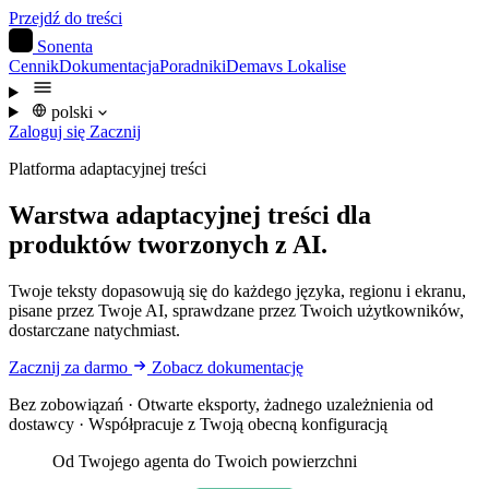
Przejdź do treści
S
Sonenta
Cennik
Dokumentacja
Poradniki
Dema
vs Lokalise
polski
Zaloguj się
Zacznij
Platforma adaptacyjnej treści
Warstwa adaptacyjnej treści
dla
produktów tworzonych z AI.
Twoje teksty dopasowują się do każdego języka, regionu i ekranu,
pisane przez Twoje AI, sprawdzane przez Twoich użytkowników,
dostarczane natychmiast.
Zacznij za darmo
Zobacz dokumentację
Bez zobowiązań · Otwarte eksporty, żadnego uzależnienia od
dostawcy · Współpracuje z Twoją obecną konfiguracją
Od Twojego agenta do Twoich powierzchni