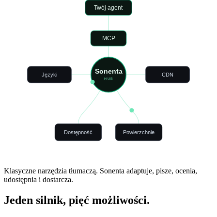
Twój agent
MCP
Sonenta
Języki
CDN
HUB
Dostępność
Powierzchnie
Klasyczne narzędzia tłumaczą.
Sonenta adaptuje, pisze, ocenia,
udostępnia i dostarcza.
Jeden silnik, pięć możliwości.