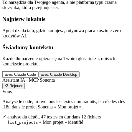
To narzędzia dla Twojego agenta, a nie platforma typu czarna
skrzynka, która przejmuje ster.
Najpierw lokalnie
Agent działa tam, gdzie kodujesz; rutynowa praca kosztuje zero
kredytów AI.
Świadomy kontekstu
Każde tłumaczenie opiera się na Twoim glosariuszu, opisach i
kontekście projektu.
avec Claude Code
avec Claude Desktop
Assistant IA · MCP Sonenta
Rejouer
Vous
Analyse le code, trouve tous les textes non traduits, et crée les clés
i18n dans le projet Sonenta « Mon projet ».
analyse du dépôt, 47 textes en dur dans 12 fichiers
« Mon projet » identifié
list_projects
47 clés créées · namespace common
create_keys_bulk