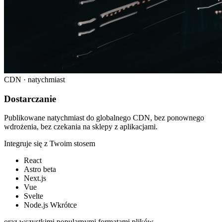
CDN · natychmiast
Dostarczanie
Publikowane natychmiast do globalnego CDN, bez ponownego
wdrożenia, bez czekania na sklepy z aplikacjami.
Integruje się z Twoim stosem
React
Astro
beta
Next.js
Vue
Svelte
Node.js
Wkrótce
oraz wszystkimi popularnymi formatami plików.