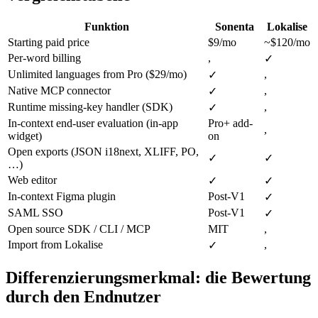
Funktion
Sonenta
Lokalise
Starting paid price
$9/mo
~$120/mo
Per-word billing
,
✓
Unlimited languages from Pro ($29/mo)
,
✓
Native MCP connector
,
✓
Runtime missing-key handler (SDK)
,
✓
In-context end-user evaluation (in-app
Pro+ add-
,
widget)
on
Open exports (JSON i18next, XLIFF, PO,
✓
✓
…)
Web editor
✓
✓
In-context Figma plugin
Post-V1
✓
SAML SSO
Post-V1
✓
Open source SDK / CLI / MCP
MIT
,
Import from Lokalise
,
✓
Differenzierungsmerkmal: die Bewertung
durch den Endnutzer