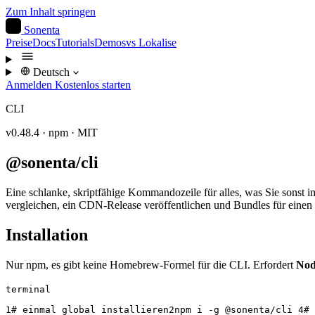
Zum Inhalt springen
S
Sonenta
Preise
Docs
Tutorials
Demos
vs Lokalise
Deutsch
Anmelden
Kostenlos starten
CLI
v0.48.4 · npm · MIT
@sonenta/cli
Eine schlanke, skriptfähige Kommandozeile für alles, was Sie sonst 
vergleichen, ein CDN-Release veröffentlichen und Bundles für einen 
Installation
Nur npm, es gibt keine Homebrew-Formel für die CLI. Erfordert
Nod
terminal
1
# einmal global installieren
2
npm i -g @sonenta/cli
4
# 