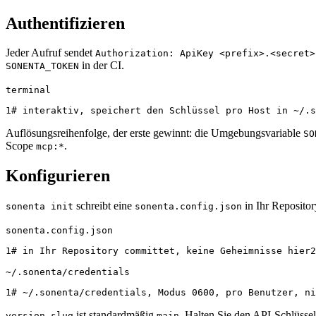
Authentifizieren
Jeder Aufruf sendet
Authorization: ApiKey <prefix>.<secret>
in der CI.
SONENTA_TOKEN
terminal
1
# interaktiv, speichert den Schlüssel pro Host in ~/.s
Auflösungsreihenfolge, der erste gewinnt: die Umgebungsvariable
SO
Scope
.
mcp:*
Konfigurieren
schreibt eine
in Ihr Repositor
sonenta init
sonenta.config.json
sonenta.config.json
1
# in Ihr Repository committet, keine Geheimnisse hier
2
~/.sonenta/credentials
1
# ~/.sonenta/credentials, Modus 0600, pro Benutzer, ni
ist standardmäßig
. Halten Sie den API-Schlüsse
version_slug
main