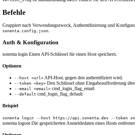
Befehle
Gruppiert nach Verwendungszweck, Authentifizierung und Konfiguratio
.
sonenta.config.json
Auth & Konfiguration
sonenta login
Einen API-Schlüssel für einen Host speichern.
Optionen
API-Host, gegen den authentifiziert wird.
--host <url>
Den Schlüssel ohne Eingabeaufforderung über
--token <key>
cmd_login_flag_email
--email <email>
cmd_login_flag_default
--default
Beispiel
sonenta login --host https://api.sonenta.dev --token sn
sonenta logout
Die gespeicherten Anmeldedaten eines Hosts entferne
Optionen