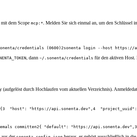
mit dem Scope
. Melden Sie sich einmal an, um den Schlüssel i
mcp:*
onenta/credentials (0600)
2
sonenta login --host https://a
, dann
für den aktiven Host. 
NENTA_TOKEN
~/.sonenta/credentials
y (aufgelöst durch Hochlaufen vom aktuellen Verzeichnis). Anmeldedat
{
3
  "host": "https://api.sonenta.dev",
4
  "project_uuid":
emals committen
2
{ "default": "https://api.sonenta.dev",
3
l aus der
heraus, er gehört ausschließlich in d
sonenta.config.json