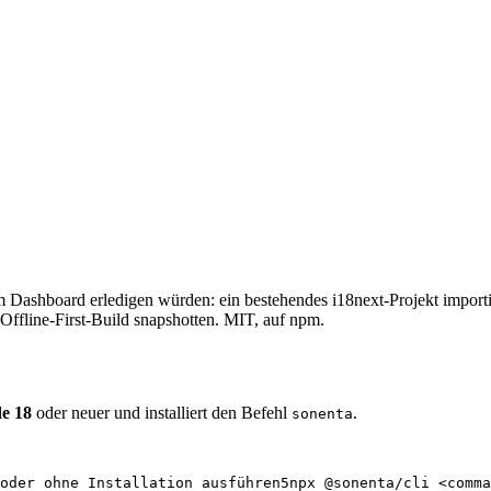
im Dashboard erledigen würden: ein bestehendes i18next-Projekt impor
Offline-First-Build snapshotten. MIT, auf npm.
e 18
oder neuer und installiert den Befehl
.
sonenta
oder ohne Installation ausführen
5
npx @sonenta/cli <comma