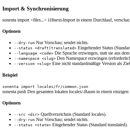
Import & Synchronisierung
sonenta import <files...>
i18next-Import in einem Durchlauf, verschacht
Optionen
Nur Vorschau; sendet nichts.
--dry-run
Eingehender Status (Standard
--status <draft|translated>
Die Sprache erzwingen, statt sie aus dem
--language <code>
Den Namespace erzwingen (erforderlich 
--namespace <slug>
Eine nicht standardmäßige Version als Ziel
--version <slug>
Beispiel
sonenta import locales/fr/common.json
sonenta push
Den gesamten lokalen locales/-Baum in einem einzigen
Optionen
Quellverzeichnis (Standard locales).
--src <dir>
Nur Vorschau; sendet nichts.
--dry-run
Eingehender Status (Standard translated).
--status <state>