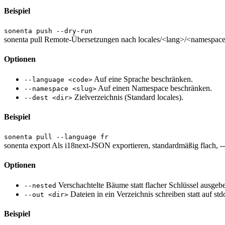
Beispiel
sonenta push --dry-run
sonenta pull
Remote-Übersetzungen nach locales/<lang>/<namespace>.
Optionen
Auf eine Sprache beschränken.
--language <code>
Auf einen Namespace beschränken.
--namespace <slug>
Zielverzeichnis (Standard locales).
--dest <dir>
Beispiel
sonenta pull --language fr
sonenta export
Als i18next-JSON exportieren, standardmäßig flach, -
Optionen
Verschachtelte Bäume statt flacher Schlüssel ausgeb
--nested
Dateien in ein Verzeichnis schreiben statt auf std
--out <dir>
Beispiel