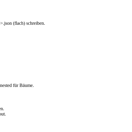
json (flach) schreiben.
-nested für Bäume.
en.
out.