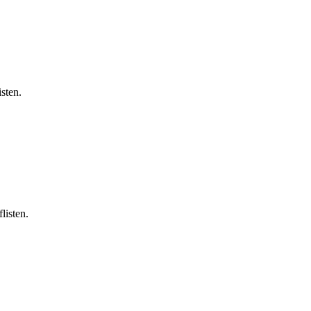
isten.
listen.