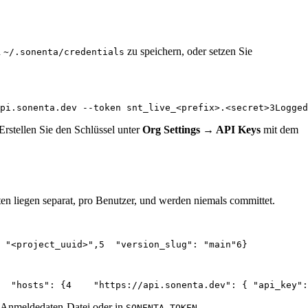
n
zu speichern, oder setzen Sie
~/.sonenta/credentials
pi.sonenta.dev --token snt_live_<prefix>.<secret>
3
Logged
Erstellen Sie den Schlüssel unter
Org Settings → API Keys
mit dem
en liegen separat, pro Benutzer, und werden niemals committet.
 "<project_uuid>",
5
  "version_slug": "main"
6
}
  "hosts": {
4
    "https://api.sonenta.dev": { "api_key"
ie Anmeldedaten-Datei oder in
.
SONENTA_TOKEN