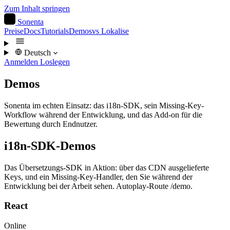
Zum Inhalt springen
S
Sonenta
Preise
Docs
Tutorials
Demos
vs Lokalise
Deutsch
Anmelden
Loslegen
Demos
Sonenta im echten Einsatz: das i18n-SDK, sein Missing-Key-
Workflow während der Entwicklung, und das Add-on für die
Bewertung durch Endnutzer.
i18n-SDK-Demos
Das Übersetzungs-SDK in Aktion: über das CDN ausgelieferte
Keys, und ein Missing-Key-Handler, den Sie während der
Entwicklung bei der Arbeit sehen. Autoplay-Route /demo.
React
Online