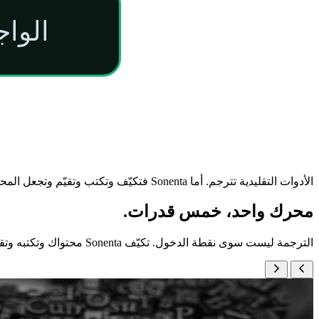
الوا
الأدوات التقليدية تترجم.
أما Sonenta فتكيّف وتكتب وتقيّم وتجعل المحتوى متاحًا للوصول وتوزّع.
محرك واحد، خمس قدرات.
الترجمة ليست سوى نقطة الدخول. تكيّف Sonenta محتواك وتكتبه وتقيّمه وتوزّعه، بما في ذلك إمكانية الوصول.