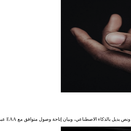
 الاصطناعي، وبيان إتاحة وصول متوافق مع EAA عبر وكيل sonenta-a11y.