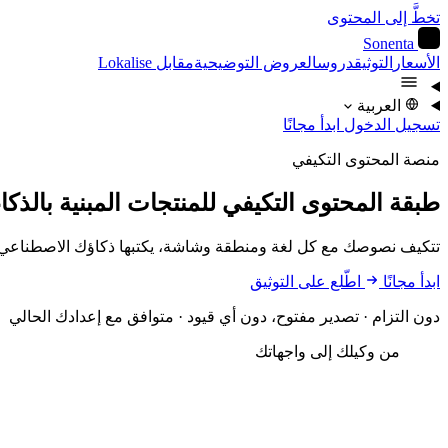
تخطَّ إلى المحتوى
S
Sonenta
الأسعار
التوثيق
دروس
العروض التوضيحية
مقابل Lokalise
العربية
تسجيل الدخول
ابدأ مجانًا
منصة المحتوى التكيفي
طبقة المحتوى التكيفي
للمنتجات المبنية بالذك
تتكيف نصوصك مع كل لغة ومنطقة وشاشة، يكتبها ذكاؤك الاصطناعي، وي
ابدأ مجانًا
اطّلع على التوثيق
دون التزام · تصدير مفتوح، دون أي قيود · متوافق مع إعدادك الحالي
من وكيلك إلى واجهاتك