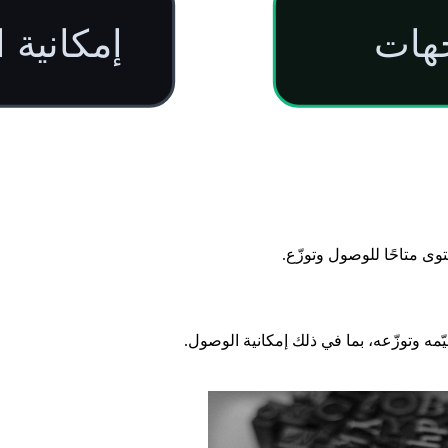
جهات
إمكانية 