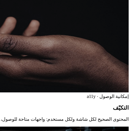
إمكانية الوصول · a11y
التكيّف
المحتوى الصحيح لكل شاشة ولكل مستخدم: واجهات متاحة للوصول، ونص بديل بالذكاء